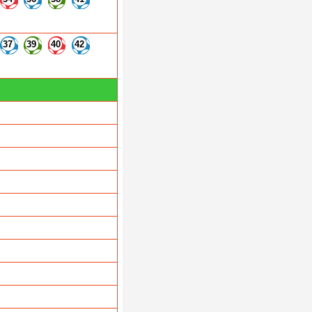
37
39
40
42