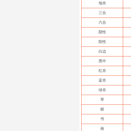
地肖
三合
六合
阴性
阳性
白边
黑中
红肖
蓝肖
绿肖
琴
棋
书
画