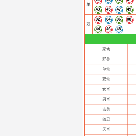
单
43
45
47
49
02
04
06
08
双
44
46
48
家禽
野兽
单笔
双笔
女肖
男肖
吉美
凶丑
天肖