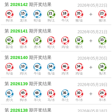
第
2026142
期开奖结果
2026年05月22日
+
45
15
26
21
18
35
23
狗/水
龙/水
蛇/金
狗/土
牛/火
猴/金
猴/水
第
2026141
期开奖结果
2026年05月21日
+
43
08
17
02
34
32
33
鼠/金
猪/木
虎/木
蛇/火
鸡/金
猪/火
狗/火
第
2026140
期开奖结果
2026年05月20日
+
13
10
42
04
46
34
16
马/金
鸡/火
牛/金
兔/金
鸡/木
鸡/金
兔/木
第
2026139
期开奖结果
2026年05月19日
+
41
45
48
01
36
30
24
虎/火
狗/水
羊/火
马/水
羊/土
牛/水
羊/木
第
2026138
期开奖结果
2026年05月18日