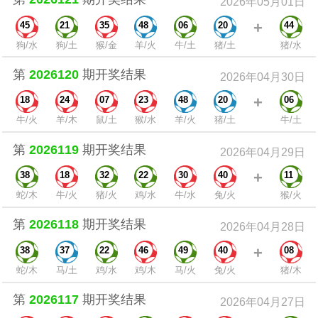
2026年05月01日
+
45
21
35
48
06
20
44
狗/水
狗/土
猴/金
羊/火
牛/土
猪/土
猪/水
第
2026120
期开奖结果
2026年04月30日
+
18
24
07
23
48
20
06
牛/火
羊/木
鼠/土
猴/水
羊/火
猪/土
牛/土
第
2026119
期开奖结果
2026年04月29日
+
38
18
32
22
30
40
11
蛇/木
牛/火
猪/火
鸡/水
牛/水
兔/火
猴/火
第
2026118
期开奖结果
2026年04月28日
+
38
37
22
46
49
40
08
蛇/木
马/土
鸡/水
鸡/木
马/火
兔/火
猪/木
第
2026117
期开奖结果
2026年04月27日