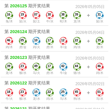
第
2026125
期开奖结果
2026年05月05日
+
16
19
07
30
38
39
31
兔/木
鼠/火
鼠/土
牛/水
蛇/木
龙/木
鼠/水
第
2026124
期开奖结果
2026年05月04日
+
46
05
10
17
12
22
39
鸡/木
虎/金
鸡/火
虎/木
羊/金
鸡/水
龙/木
第
2026123
期开奖结果
2026年05月03日
+
39
23
49
17
42
44
46
龙/木
猴/水
马/火
虎/木
牛/金
猪/水
鸡/木
第
2026122
期开奖结果
2026年05月02日
+
18
23
15
22
25
45
01
牛/火
猴/水
龙/水
鸡/水
马/木
狗/水
马/水
第
2026121
期开奖结果