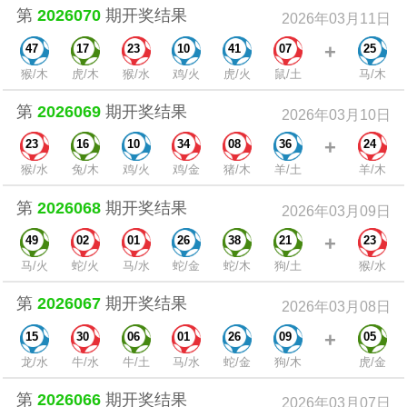
第
2026070
期开奖结果
2026年03月11日
+
47
17
23
10
41
07
25
猴/木
虎/木
猴/水
鸡/火
虎/火
鼠/土
马/木
第
2026069
期开奖结果
2026年03月10日
+
23
16
10
34
08
36
24
猴/水
兔/木
鸡/火
鸡/金
猪/木
羊/土
羊/木
第
2026068
期开奖结果
2026年03月09日
+
49
02
01
26
38
21
23
马/火
蛇/火
马/水
蛇/金
蛇/木
狗/土
猴/水
第
2026067
期开奖结果
2026年03月08日
+
15
30
06
01
26
09
05
龙/水
牛/水
牛/土
马/水
蛇/金
狗/木
虎/金
第
2026066
期开奖结果
2026年03月07日