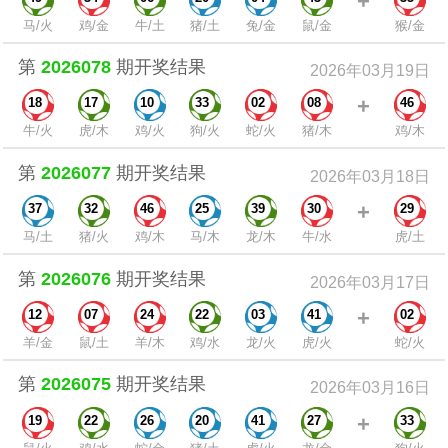
+
马/火
鸡/金
牛/土
猪/土
兔/金
鼠/金
猴/金
第
2026078
期开奖结果
2026年03月19日
+
18
17
10
33
02
08
46
牛/火
虎/木
鸡/火
狗/火
蛇/火
猪/木
鸡/木
第
2026077
期开奖结果
2026年03月18日
+
37
32
46
25
39
30
29
马/土
猪/火
鸡/木
马/木
龙/木
牛/水
虎/土
第
2026076
期开奖结果
2026年03月17日
+
12
07
24
22
03
41
02
羊/金
鼠/土
羊/木
鸡/水
龙/火
虎/火
蛇/火
第
2026075
期开奖结果
2026年03月16日
+
19
22
26
20
41
27
33