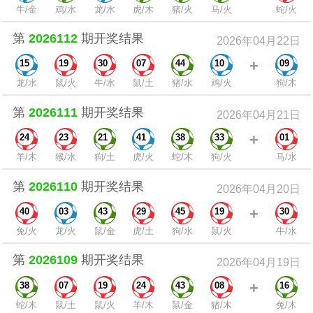
牛/金
鸡/水
龙/水
虎/木
猪/火
马/火
蛇/火
第
2026112
期开奖结果
2026年04月22日
+
15
19
30
07
44
10
09
龙/水
鼠/火
牛/水
鼠/土
猪/水
鸡/火
狗/木
第
2026111
期开奖结果
2026年04月21日
+
24
23
21
41
38
33
01
羊/木
猴/水
狗/土
虎/火
蛇/木
狗/火
马/水
第
2026110
期开奖结果
2026年04月20日
+
40
03
43
29
45
19
30
兔/火
龙/火
鼠/金
虎/土
狗/水
鼠/火
牛/水
第
2026109
期开奖结果
2026年04月19日
+
38
07
19
24
43
08
16
蛇/木
鼠/土
鼠/火
羊/木
鼠/金
猪/木
兔/木