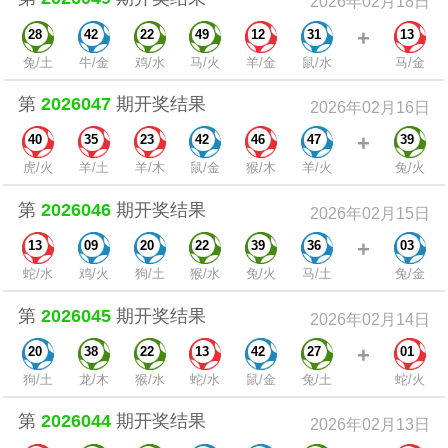
2026年02月18日
+
28
42
22
49
12
31
13
兔/土
牛/金
鸡/水
马/火
羊/金
鼠/水
马/金
第
2026047
期开奖结果
2026年02月16日
+
40
35
23
42
46
47
39
虎/火
羊/土
羊/木
鼠/金
猴/木
羊/火
兔/火
第
2026046
期开奖结果
2026年02月15日
+
13
09
20
22
39
36
03
蛇/水
鸡/火
狗/土
猴/水
兔/火
马/土
兔/金
第
2026045
期开奖结果
2026年02月14日
+
20
38
22
13
42
27
01
狗/土
龙/木
猴/水
蛇/水
鼠/金
兔/土
蛇/火
第
2026044
期开奖结果
2026年02月13日