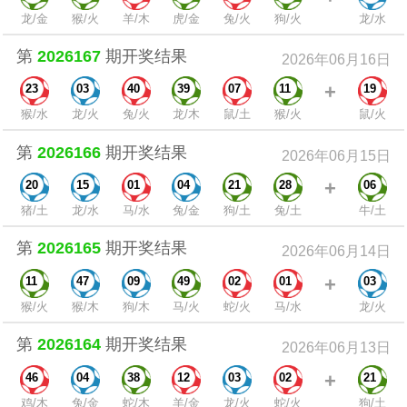
龙/金
猴/火
羊/木
虎/金
兔/火
狗/火
龙/水
第
2026167
期开奖结果
2026年06月16日
+
23
03
40
39
07
11
19
猴/水
龙/火
兔/火
龙/木
鼠/土
猴/火
鼠/火
第
2026166
期开奖结果
2026年06月15日
+
20
15
01
04
21
28
06
猪/土
龙/水
马/水
兔/金
狗/土
兔/土
牛/土
第
2026165
期开奖结果
2026年06月14日
+
11
47
09
49
02
01
03
猴/火
猴/木
狗/木
马/火
蛇/火
马/水
龙/火
第
2026164
期开奖结果
2026年06月13日
+
46
04
38
12
03
02
21
鸡/木
兔/金
蛇/木
羊/金
龙/火
蛇/火
狗/土