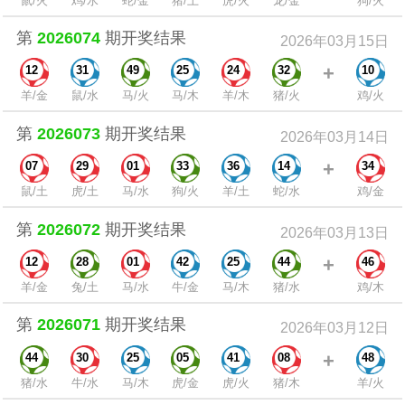
鼠/火
鸡/水
蛇/金
猪/土
虎/火
龙/金
狗/火
第
2026074
期开奖结果
2026年03月15日
+
12
31
49
25
24
32
10
羊/金
鼠/水
马/火
马/木
羊/木
猪/火
鸡/火
第
2026073
期开奖结果
2026年03月14日
+
07
29
01
33
36
14
34
鼠/土
虎/土
马/水
狗/火
羊/土
蛇/水
鸡/金
第
2026072
期开奖结果
2026年03月13日
+
12
28
01
42
25
44
46
羊/金
兔/土
马/水
牛/金
马/木
猪/水
鸡/木
第
2026071
期开奖结果
2026年03月12日
+
44
30
25
05
41
08
48
猪/水
牛/水
马/木
虎/金
虎/火
猪/木
羊/火