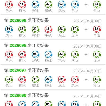
+
24
45
04
32
03
48
33
羊/木
狗/水
兔/金
猪/火
龙/火
羊/火
狗/火
第
2026099
期开奖结果
2026年04月09日
+
10
32
22
18
28
17
12
鸡/火
猪/火
鸡/水
牛/火
兔/土
虎/木
羊/金
第
2026098
期开奖结果
2026年04月08日
+
24
08
03
14
32
49
17
羊/木
猪/木
龙/火
蛇/水
猪/火
马/火
虎/木
第
2026097
期开奖结果
2026年04月07日
+
28
08
44
26
29
46
11
兔/土
猪/木
猪/水
蛇/金
虎/土
鸡/木
猴/火
第
2026096
期开奖结果
2026年04月06日
+
35
37
26
05
25
15
43