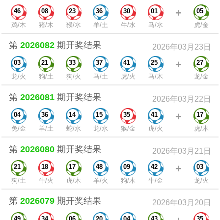
+
46
08
23
36
30
01
05
鸡/木
猪/木
猴/水
羊/土
牛/水
马/水
虎/金
第
2026082
期开奖结果
2026年03月23日
+
03
21
33
37
41
25
27
龙/火
狗/土
狗/火
马/土
虎/火
马/木
龙/金
第
2026081
期开奖结果
2026年03月22日
+
04
36
14
15
35
41
17
兔/金
羊/土
蛇/水
龙/水
猴/金
虎/火
虎/木
第
2026080
期开奖结果
2026年03月21日
+
21
18
17
48
09
42
03
狗/土
牛/火
虎/木
羊/火
狗/木
牛/金
龙/火
第
2026079
期开奖结果
2026年03月20日
49
34
06
20
04
43
35