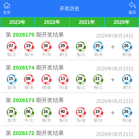
开奖历史
首页
返回
2023年
2022年
2021年
2020年
第
2026175
期开奖结果
2026年06月24日
+
07
19
30
29
28
25
26
鼠/土
鼠/火
牛/水
虎/土
兔/土
马/木
蛇/金
第
2026174
期开奖结果
2026年06月23日
+
15
08
34
13
28
21
41
龙/水
猪/木
鸡/金
马/金
兔/土
狗/土
虎/火
第
2026173
期开奖结果
2026年06月22日
+
39
06
16
40
13
19
26
龙/木
牛/土
兔/木
兔/火
马/金
鼠/火
蛇/金
第
2026172
期开奖结果
2026年06月21日