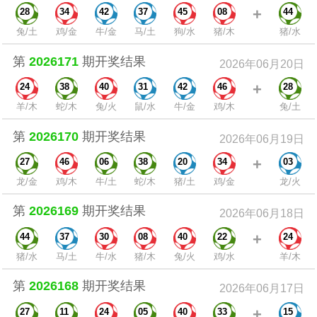
+
28
34
42
37
45
08
44
兔/土
鸡/金
牛/金
马/土
狗/水
猪/木
猪/水
第
2026171
期开奖结果
2026年06月20日
+
24
38
40
31
42
46
28
羊/木
蛇/木
兔/火
鼠/水
牛/金
鸡/木
兔/土
第
2026170
期开奖结果
2026年06月19日
+
27
46
06
38
20
34
03
龙/金
鸡/木
牛/土
蛇/木
猪/土
鸡/金
龙/火
第
2026169
期开奖结果
2026年06月18日
+
44
37
30
08
40
22
24
猪/水
马/土
牛/水
猪/木
兔/火
鸡/水
羊/木
第
2026168
期开奖结果
2026年06月17日
+
27
11
24
05
40
33
15